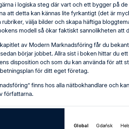
gärna i logiska steg där vart och ett bygger på d
a att detta kan kännas lite fyrkantigt (det är myck
å rubriker, välja bilder och skapa häftiga bloggt
 bokens modell så ökar faktiskt sannolikheten att d
a kapitlet av Modern Marknadsföring får du bekan
edan börjar jobbet. Allra sist i boken hittar du ett
ens disposition och som du kan använda för att s
etningsplan för ditt eget företag.
adsföring” finns hos alla nätbokhandlare och k
v författarna.
Global
Gdańsk
Hel