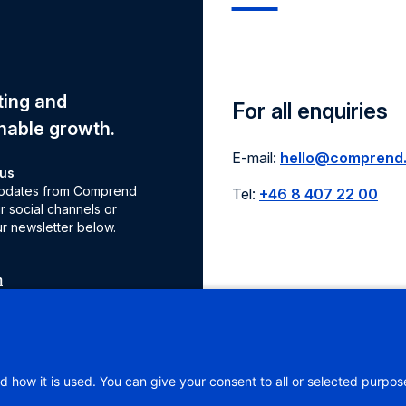
eting and
For all enquiries
nable growth.
E-mail:
hello@comprend
 us
 updates from Comprend
Tel:
+46 8 407 22 00
r social channels or
ur newsletter below.
m
e
d how it is used. You can give your consent to all or selected purpos