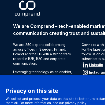
We are Comprend – tech-enabled mark
communication creating trust and sustai
We are 250 experts collaborating
Connect with
across offices in Sweden, Finland,
For the latest
Poland and the UK with a strong track
follow us on ou
record in B2B, B2C and corporate
subscribe to o
communication.
LinkedIn
Leveraging technology as an enabler,
Instagra
we decode complexity to find solutions
Subscrib
to influence audiences and
strengthen brand perception.
Privacy on this site
We help clients make decisions, act fast
We collect and process your data on this site to better understan
and measure results.
them all. For more information, see our privacy policy.