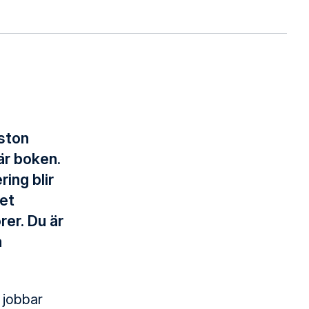
nston
är boken.
ing blir
get
rer. Du är
a
u jobbar