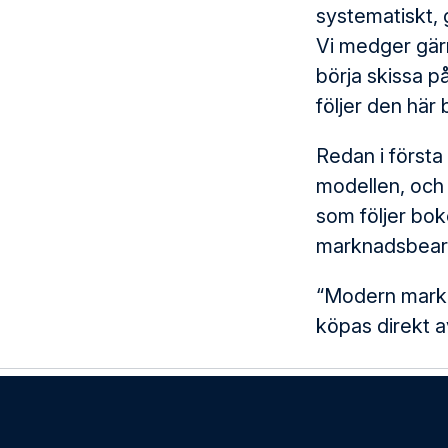
systematiskt, 
Vi medger gärn
börja skissa p
följer den här
Redan i först
modellen, och s
som följer bok
marknadsbearb
“Modern markn
köpas direkt a