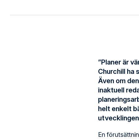
”Planer är vä
Churchill ha
Även om den 
inaktuell red
planeringsarb
helt enkelt b
utvecklingen
En förutsättnin