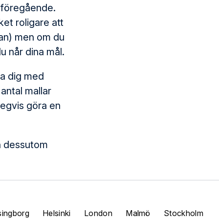
e föregående.
et roligare att
eman) men om du
u når dina mål.
ta dig med
 antal mallar
tegvis göra en
an dessutom
singborg
Helsinki
London
Malmö
Stockholm